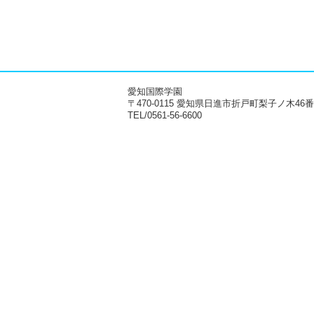
愛知国際学園
〒470-0115 愛知県日進市折戸町梨子ノ木46
TEL/0561-56-6600