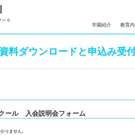
学園紹介
教育内
学園長あいさつ
学園組織図
5つのコンセプト
学園理念・概要・
施設案内
学園医紹介
指定スイミングス
幼稚部 
初等部 
資料ダウンロードと申込み受
沿革
クール紹介
クール 入会説明会フォーム
つかりません。