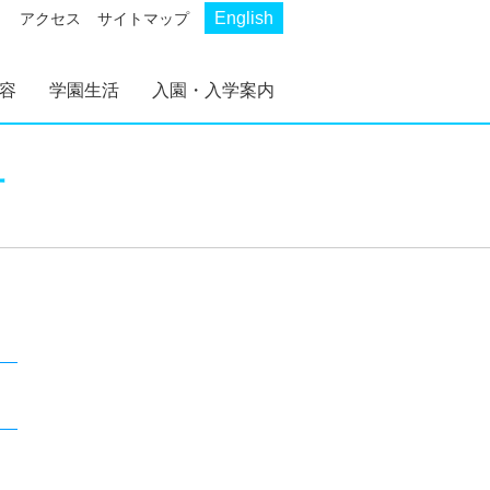
English
アクセス
サイトマップ
容
学園生活
入園・入学案内
AKP
AKS
幼稚部 AKP
初等部 AKS
幼稚部 AKP 入園案
初等部 AKS 入学案
付
内
内