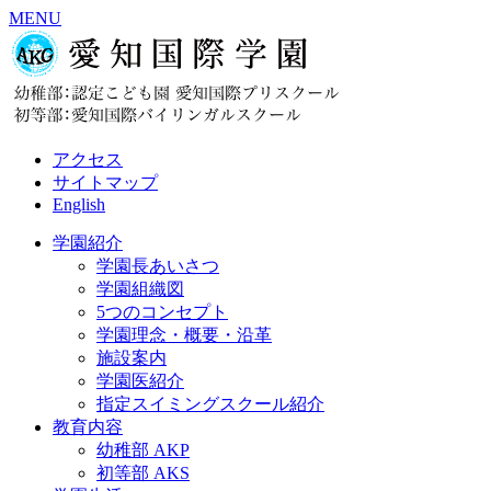
MENU
アクセス
サイトマップ
English
学園紹介
学園長あいさつ
学園組織図
5つのコンセプト
学園理念・概要・沿革
施設案内
学園医紹介
指定スイミングスクール紹介
教育内容
幼稚部 AKP
初等部 AKS