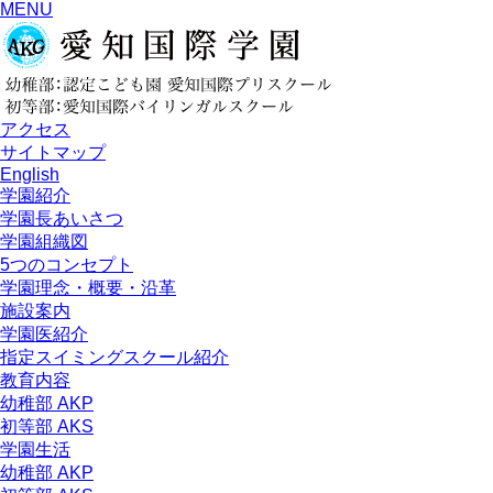
MENU
アクセス
サイトマップ
English
学園紹介
学園長あいさつ
学園組織図
5つのコンセプト
学園理念・概要・沿革
施設案内
学園医紹介
指定スイミングスクール紹介
教育内容
幼稚部 AKP
初等部 AKS
学園生活
幼稚部 AKP