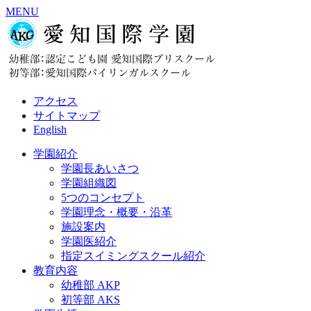
MENU
アクセス
サイトマップ
English
学園紹介
学園長あいさつ
学園組織図
5つのコンセプト
学園理念・概要・沿革
施設案内
学園医紹介
指定スイミングスクール紹介
教育内容
幼稚部 AKP
初等部 AKS