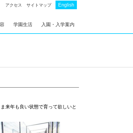
English
アクセス
サイトマップ
容
学園生活
入園・入学案内
AKP
AKS
幼稚部 AKP
初等部 AKS
幼稚部 AKP 入園案
初等部 AKS 入学案
内
内
まま来年も良い状態で育って欲しいと