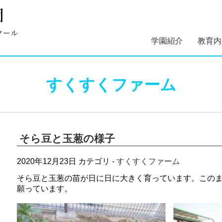
学園紹介
教育内
学園長あいさつ
学園組織図
5つのコンセプト
学園理念・概要・
施設案内
学園医紹介
指定スイミングス
幼稚部 
初等部 
すくすくファーム
沿革
クール紹介
そら豆と玉葱の様子
2020年12月23日
カテゴリ -
すくすくファーム
そら豆と玉葱の苗が日に日に大きく育っています。この
願っています。