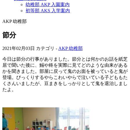
幼稚部 AKP 入園案内
初等部 AKS 入学案内
AKP 幼稚部
節分
2021年02月03日
カテゴリ -
AKP 幼稚部
今日は節分の行事がありました。節分とは何かのお話を紙芝
居で聞いた後に、鰯や柊を実際に見てどのような由来がある
かを聞きました。部屋に戻って鬼のお面を被っていると鬼が
登場。びっくりするやらこわいやらで泣いている子どももた
くさんいましたが、豆まきをしっかりとして鬼を退治しまし
たよ。