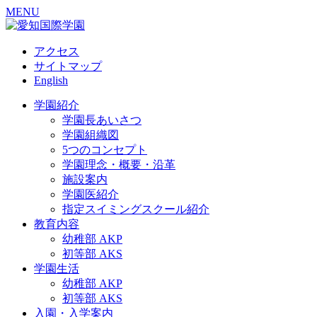
MENU
アクセス
サイトマップ
English
学園紹介
学園長あいさつ
学園組織図
5つのコンセプト
学園理念・概要・沿革
施設案内
学園医紹介
指定スイミングスクール紹介
教育内容
幼稚部 AKP
初等部 AKS
学園生活
幼稚部 AKP
初等部 AKS
入園・入学案内