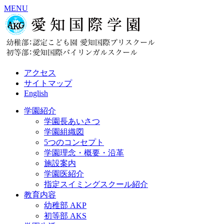
MENU
アクセス
サイトマップ
English
学園紹介
学園長あいさつ
学園組織図
5つのコンセプト
学園理念・概要・沿革
施設案内
学園医紹介
指定スイミングスクール紹介
教育内容
幼稚部 AKP
初等部 AKS