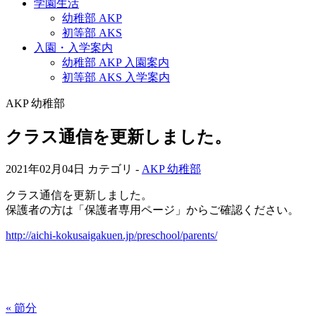
学園生活
幼稚部 AKP
初等部 AKS
入園・入学案内
幼稚部 AKP 入園案内
初等部 AKS 入学案内
AKP 幼稚部
クラス通信を更新しました。
2021年02月04日
カテゴリ -
AKP 幼稚部
クラス通信を更新しました。
保護者の方は「保護者専用ページ」からご確認ください。
http://aichi-kokusaigakuen.jp/preschool/parents/
« 節分