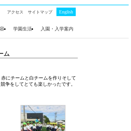
English
アクセス
サイトマップ
容
学園生活
入園・入学案内
ト
・
ス
幼稚部 AKP
初等部 AKS
幼稚部 AKP
初等部 AKS
幼稚部 AKP 入園案
初等部 AKS 入学案
内
内
ーム
した。赤にチームと白チームを作りそして
た競争をしてとても楽しかったです。