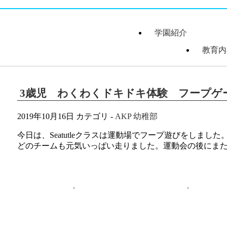
学園紹介
教育内
学園長あいさつ
学園組織図
5つのコンセプ
学園理念・概要
施設案内
学園医紹介
指定スイミング
沿革
クール紹介
3歳児 わくわくドキドキ体験 フープゲ
2019年10月16日
カテゴリ -
AKP 幼稚部
今日は、Seatutleクラスは運動場でフープ遊びをしま
どのチームも元気いっぱい走りました。運動会の後にま