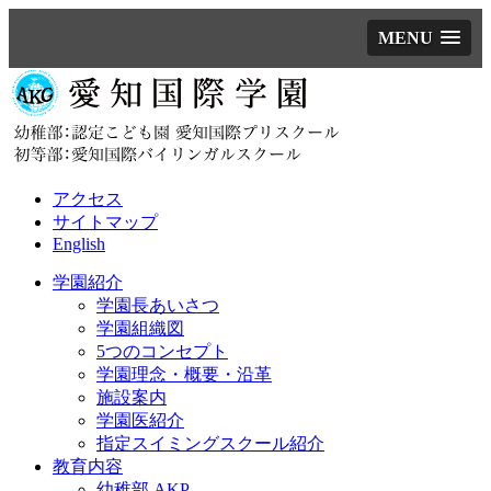
MENU
アクセス
サイトマップ
English
学園紹介
学園長あいさつ
学園組織図
5つのコンセプト
学園理念・概要・沿革
施設案内
学園医紹介
指定スイミングスクール紹介
教育内容
幼稚部 AKP