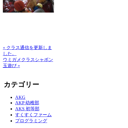
« クラス通信を更新しま
した。
ウミガメクラスシャボン
玉遊び »
カテゴリー
AKG
AKP 幼稚部
AKS 初等部
すくすくファーム
プログラミング