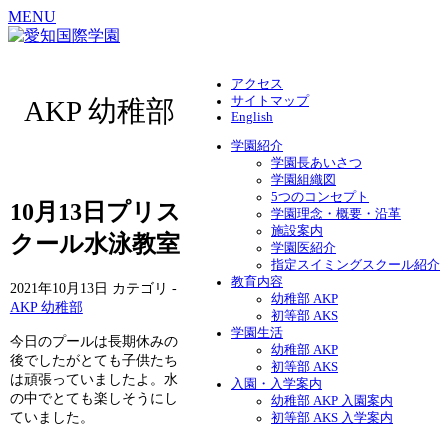
MENU
アクセス
サイトマップ
AKP 幼稚部
English
学園紹介
学園長あいさつ
学園組織図
5つのコンセプト
10月13日プリス
学園理念・概要・沿革
施設案内
クール水泳教室
学園医紹介
指定スイミングスクール紹介
教育内容
2021年10月13日
カテゴリ -
幼稚部 AKP
AKP 幼稚部
初等部 AKS
学園生活
今日のプールは長期休みの
幼稚部 AKP
後でしたがとても子供たち
初等部 AKS
は頑張っていましたよ。水
入園・入学案内
の中でとても楽しそうにし
幼稚部 AKP 入園案内
ていました。
初等部 AKS 入学案内