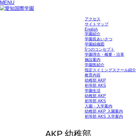
MENU
アクセス
サイトマップ
English
学園紹介
学園長あいさつ
学園組織図
5つのコンセプト
学園理念・概要・沿革
施設案内
学園医紹介
指定スイミングスクール紹介
教育内容
幼稚部 AKP
初等部 AKS
学園生活
幼稚部 AKP
初等部 AKS
入園・入学案内
幼稚部 AKP 入園案内
初等部 AKS 入学案内
AKP 幼稚部