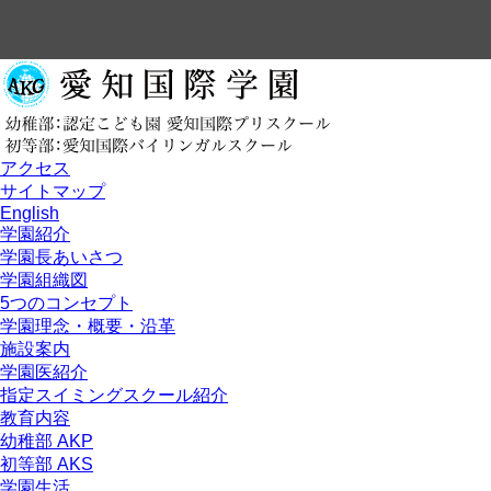
アクセス
サイトマップ
English
学園紹介
学園長あいさつ
学園組織図
5つのコンセプト
学園理念・概要・沿革
施設案内
学園医紹介
指定スイミングスクール紹介
教育内容
幼稚部 AKP
初等部 AKS
学園生活