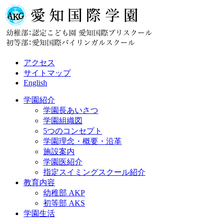
アクセス
サイトマップ
English
学園紹介
学園長あいさつ
学園組織図
5つのコンセプト
学園理念・概要・沿革
施設案内
学園医紹介
指定スイミングスクール紹介
教育内容
幼稚部 AKP
初等部 AKS
学園生活