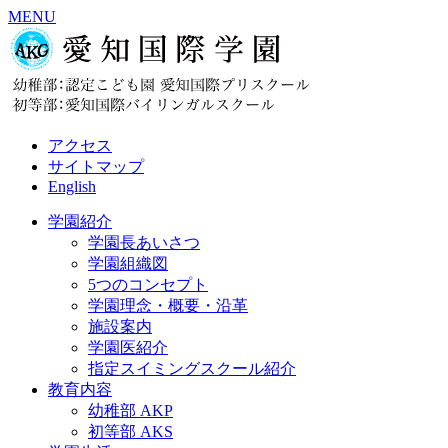
MENU
アクセス
サイトマップ
English
学園紹介
学園長あいさつ
学園組織図
5つのコンセプト
学園理念・概要・沿革
施設案内
学園医紹介
指定スイミングスクール紹介
教育内容
幼稚部 AKP
初等部 AKS