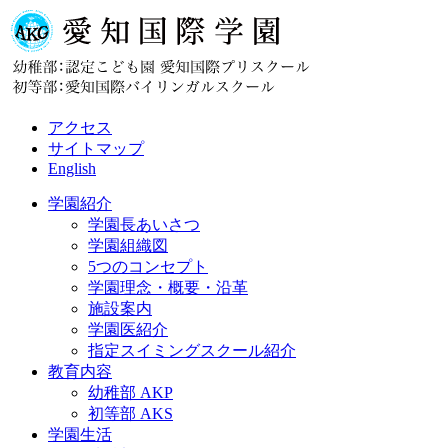
アクセス
サイトマップ
English
学園紹介
学園長あいさつ
学園組織図
5つのコンセプト
学園理念・概要・沿革
施設案内
学園医紹介
指定スイミングスクール紹介
教育内容
幼稚部 AKP
初等部 AKS
学園生活