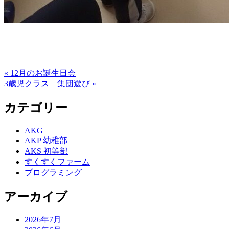
« 12月のお誕生日会
3歳児クラス 集団遊び »
カテゴリー
AKG
AKP 幼稚部
AKS 初等部
すくすくファーム
プログラミング
アーカイブ
2026年7月