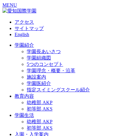
MENU
アクセス
サイトマップ
English
学園紹介
学園長あいさつ
学園組織図
5つのコンセプト
学園理念・概要・沿革
施設案内
学園医紹介
指定スイミングスクール紹介
教育内容
幼稚部 AKP
初等部 AKS
学園生活
幼稚部 AKP
初等部 AKS
入園・入学案内