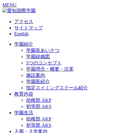
MENU
アクセス
サイトマップ
English
学園紹介
学園長あいさつ
学園組織図
5つのコンセプト
学園理念・概要・沿革
施設案内
学園医紹介
指定スイミングスクール紹介
教育内容
幼稚部 AKP
初等部 AKS
学園生活
幼稚部 AKP
初等部 AKS
入園・入学案内