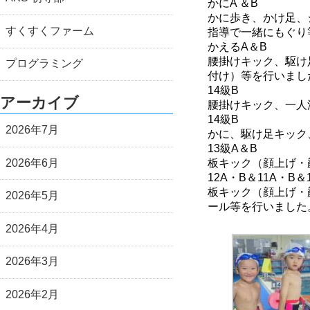
かにA
＆B
かに歩き、かけ足、
すくすくファーム
指導で一緒にもぐり
かえるA
＆B
腰掛けキック、駆け
プログラミング
付け）等を行いまし
14
級B
アーカイブ
腰掛けキック、一人
14
級B
2026年7月
かに、駆け足キック
13
級A
＆B
2026年6月
板キック（顔上げ・
12A
・B
＆11A
・B
＆
板キック（顔上げ・
2026年5月
ール等を行いました
2026年4月
2026年3月
2026年2月