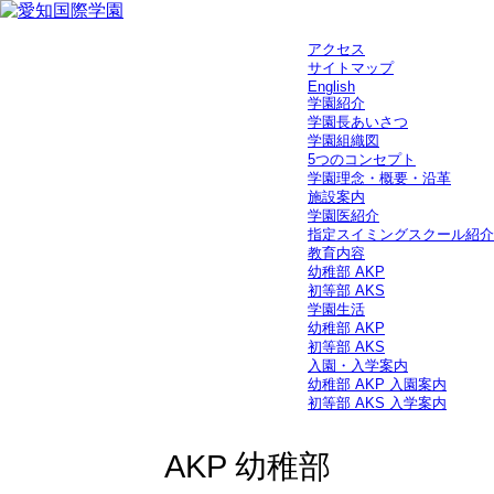
アクセス
サイトマップ
English
学園紹介
学園長あいさつ
学園組織図
5つのコンセプト
学園理念・概要・沿革
施設案内
学園医紹介
指定スイミングスクール紹介
教育内容
幼稚部 AKP
初等部 AKS
学園生活
幼稚部 AKP
初等部 AKS
入園・入学案内
幼稚部 AKP 入園案内
初等部 AKS 入学案内
AKP 幼稚部