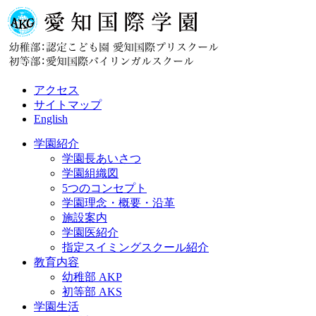
アクセス
サイトマップ
English
学園紹介
学園長あいさつ
学園組織図
5つのコンセプト
学園理念・概要・沿革
施設案内
学園医紹介
指定スイミングスクール紹介
教育内容
幼稚部 AKP
初等部 AKS
学園生活