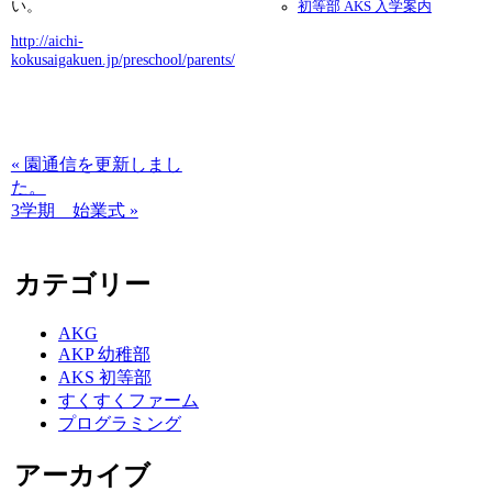
い。
初等部 AKS 入学案内
http://aichi-
kokusaigakuen.jp/preschool/parents/
« 園通信を更新しまし
た。
3学期 始業式 »
カテゴリー
AKG
AKP 幼稚部
AKS 初等部
すくすくファーム
プログラミング
アーカイブ