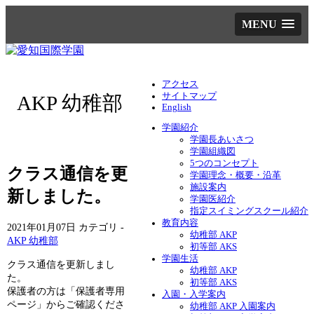
MENU
アクセス
サイトマップ
AKP 幼稚部
English
学園紹介
学園長あいさつ
学園組織図
5つのコンセプト
クラス通信を更
学園理念・概要・沿革
施設案内
新しました。
学園医紹介
指定スイミングスクール紹介
教育内容
2021年01月07日
カテゴリ -
幼稚部 AKP
AKP 幼稚部
初等部 AKS
学園生活
クラス通信を更新しまし
幼稚部 AKP
た。
初等部 AKS
保護者の方は「保護者専用
入園・入学案内
ページ」からご確認くださ
幼稚部 AKP 入園案内