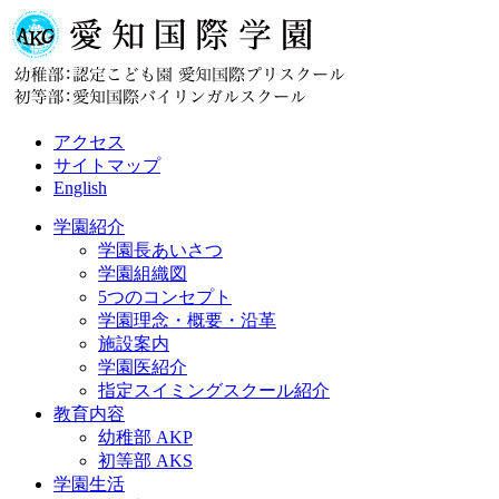
アクセス
サイトマップ
English
学園紹介
学園長あいさつ
学園組織図
5つのコンセプト
学園理念・概要・沿革
施設案内
学園医紹介
指定スイミングスクール紹介
教育内容
幼稚部 AKP
初等部 AKS
学園生活