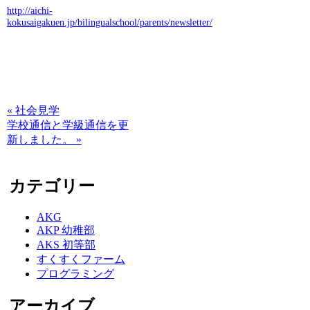
http://aichi-
kokusaigakuen.jp/bilingualschool/parents/newsletter/
« 社会見学
学校通信と学級通信を更
新しました。 »
カテゴリー
AKG
AKP 幼稚部
AKS 初等部
すくすくファーム
プログラミング
アーカイブ