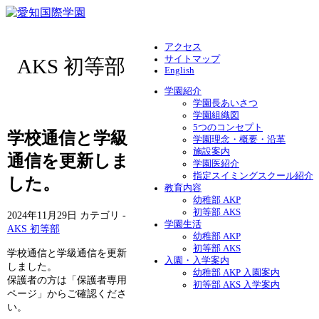
アクセス
サイトマップ
AKS 初等部
English
学園紹介
学園長あいさつ
学園組織図
5つのコンセプト
学校通信と学級
学園理念・概要・沿革
施設案内
通信を更新しま
学園医紹介
指定スイミングスクール紹介
した。
教育内容
幼稚部 AKP
初等部 AKS
2024年11月29日
カテゴリ -
学園生活
AKS 初等部
幼稚部 AKP
初等部 AKS
学校通信と学級通信を更新
入園・入学案内
しました。
幼稚部 AKP 入園案内
保護者の方は「保護者専用
初等部 AKS 入学案内
ページ」からご確認くださ
い。