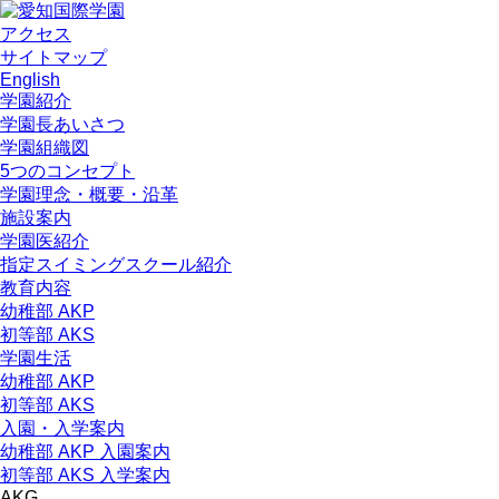
アクセス
サイトマップ
English
学園紹介
学園長あいさつ
学園組織図
5つのコンセプト
学園理念・概要・沿革
施設案内
学園医紹介
指定スイミングスクール紹介
教育内容
幼稚部 AKP
初等部 AKS
学園生活
幼稚部 AKP
初等部 AKS
入園・入学案内
幼稚部 AKP 入園案内
初等部 AKS 入学案内
AKG