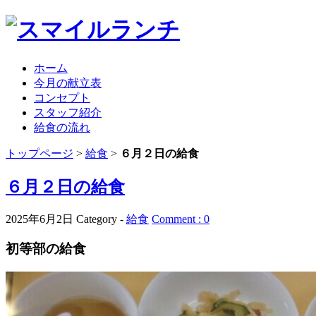
ホーム
今月の献立表
コンセプト
スタッフ紹介
給食の流れ
トップページ
>
給食
>
６月２日の給食
６月２日の給食
2025年6月2日
Category -
給食
Comment : 0
初等部の給食