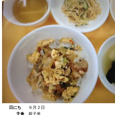
日にち
６月２日
主食
親子丼