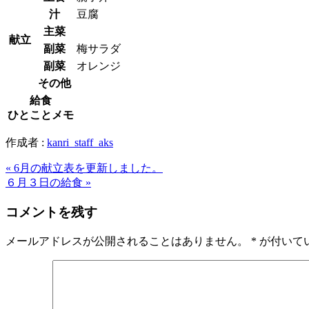
汁
豆腐
主菜
献立
副菜
梅サラダ
副菜
オレンジ
その他
給食
ひとことメモ
作成者 :
kanri_staff_aks
« 6月の献立表を更新しました。
６月３日の給食 »
コメントを残す
メールアドレスが公開されることはありません。
*
が付いて